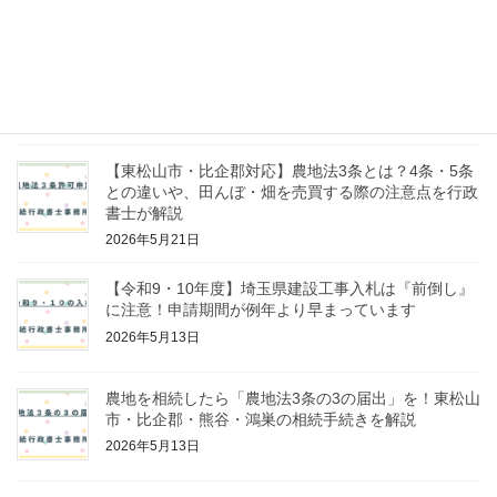
2026年6月9日
【東松山・比企郡】フィリピンパブやスナックを開業
するなら風営法1号許可が必要！場所の基準や図面作
成の難所を行政書士が解説
2026年5月31日
【東松山市・比企郡対応】農地法3条とは？4条・5条
との違いや、田んぼ・畑を売買する際の注意点を行政
書士が解説
2026年5月21日
【令和9・10年度】埼玉県建設工事入札は『前倒し』
に注意！申請期間が例年より早まっています
2026年5月13日
農地を相続したら「農地法3条の3の届出」を！東松山
市・比企郡・熊谷・鴻巣の相続手続きを解説
2026年5月13日