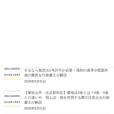
東松山・熊谷・坂戸でレンタカー事業を始める方へ！
自家用自動車有償貸渡許可の要件と申請の流れを行政
書士が徹底解説
2026年6月11日
【東松山市・比企郡・熊谷・鴻巣・坂戸対応】古物商
許可を徹底解説｜中古車販売・スクラップ業・工具買
取で必要？
2026年6月9日
【東松山・比企郡】フィリピンパブやスナックを開業
するなら風営法1号許可が必要！場所の基準や図面作
成の難所を行政書士が解説
2026年5月31日
【東松山市・比企郡対応】農地法3条とは？4条・5条
との違いや、田んぼ・畑を売買する際の注意点を行政
書士が解説
2026年5月21日