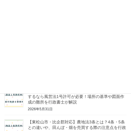
外（農用地除外）の要件と注意点を行政書士が解説
2026年6月12日
東松山・熊谷・坂戸でレンタカー事業を始める方へ！
自家用自動車有償貸渡許可の要件と申請の流れを行政
書士が徹底解説
2026年6月11日
【東松山市・比企郡・熊谷・鴻巣・坂戸対応】古物商
許可を徹底解説｜中古車販売・スクラップ業・工具買
取で必要？
2026年6月9日
【東松山・比企郡】フィリピンパブやスナックを開業
するなら風営法1号許可が必要！場所の基準や図面作
成の難所を行政書士が解説
2026年5月31日
【東松山市・比企郡対応】農地法3条とは？4条・5条
との違いや、田んぼ・畑を売買する際の注意点を行政